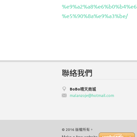
%e9%a2%a8%e6%b0%b4%e6
%e5%90%8a%e9%a3%be/
聯絡我們
BoBo晴天商城
malanzoj
e@hotmai
l.com
© 2016 版權所有。