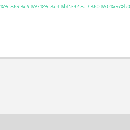
%9c%89%e9%97%9c%e4%bf%82%e3%80%90%e6%b0