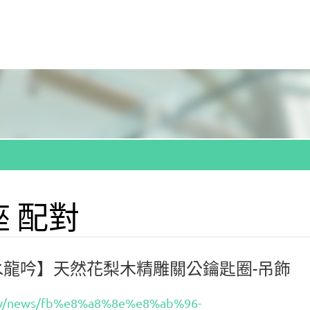
座 配對
水龍吟】天然花梨木精雕關公鑰匙圈-吊飾
.tw/news/fb%e8%a8%8e%e8%ab%96-