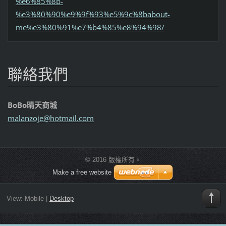
%e6%85%8b-
%e3%80%90%e9%9f%93%e5%9c%8babout-
me%e3%80%91%e7%b4%85%e8%94%98/
聯絡我們
BoBo晴天商城
malanzoj
e@hotmai
l.com
© 2016 版權所有。
Make a free website
View:
Mobile
|
Desktop