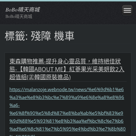
BoBo晴天商城
BoBo晴天商城
標籤: 殘障 機車
東森購物推薦-提升身心靈品質，維持絕佳狀
態-【韓國ABOUT ME】紅蔘果光采美妍飲2入
超值組(㊣韓國原裝進品)
https://malanzoje.webnode.tw/news/%e6%9d%b1%e6
%a3%ae%e8%b3%bc%e7%89%a9%e6%8e%a8%e8%96
%a6-
%e6%8f%90%e5%8d%87%e8%ba%ab%e5%bf%83%e9
%9d%88%e5%93%81%e8%b3%aa%ef%bc%8c%e7%b6
%ad%e6%8c%81%e7%b5%95%e4%bd%b3%e7%8b%80