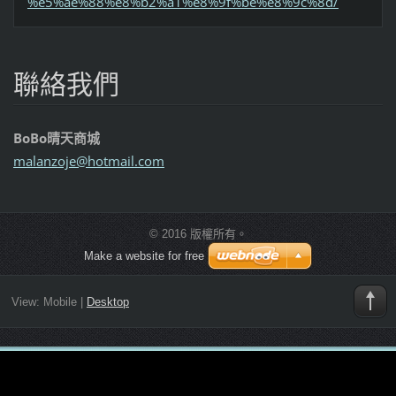
%e5%ae%88%e8%b2%a1%e8%9f%be%e8%9c%8d/
聯絡我們
BoBo晴天商城
malanzoj
e@hotmai
l.com
© 2016 版權所有。
Make a website for free
View:
Mobile
|
Desktop