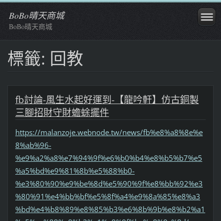
BoBo晴天商城
BoBo晴天商城
標籤: 回教
fb討論-風生水起好運到-【龍吟軒】仿古銅製
三腳招財守財蟾蜍擺件
https://malanzoje.webnode.tw/news/fb%e8%a8%8e%e
8%ab%96-
%e9%a2%a8%e7%94%9f%e6%b0%b4%e8%b5%b7%e5
%a5%bd%e9%81%8b%e5%88%b0-
%e3%80%90%e9%be%8d%e5%90%9f%e8%bb%92%e3
%80%91%e4%bb%bf%e5%8f%a4%e9%8a%85%e8%a3
%bd%e4%b8%89%e8%85%b3%e6%8b%9b%e8%b2%a1