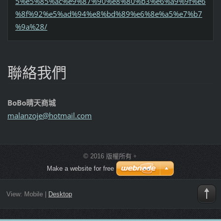
5%e5%85%ac%e9%87%90%e8%80%b3%e6%a9%9f%e6
%8f%92%e5%ad%94%e8%bd%89%e6%8e%a5%e7%b7
%9a%28/
聯絡我們
BoBo晴天商城
malanzoj
e@hotmai
l.com
© 2016 版權所有。
Make a website for free
View:
Mobile
|
Desktop