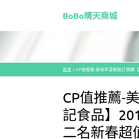
BoBo晴天商城
首頁
>
CP值推薦-美味年菜輕鬆訂預購【元
CP值推薦
記食品】20
二名新春超值三