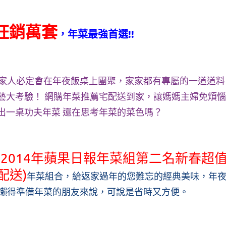
狂銷萬套
，年菜最強首選!!
家人必定會在年夜飯桌上團聚，家家都有專屬的一道道料
藝大考驗！ 網購年菜推薦宅配送到家，讓媽媽主婦免煩惱
出一桌功夫年菜 還在思考年菜的菜色嗎？
2014年蘋果日報年菜組第二名新春超
4配送)
年菜組合，給返家過年的您難忘的經典美味，年
懶得準備年菜的朋友來說，可說是省時又方便。